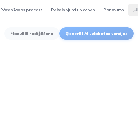
Pārdošanas process
Pakalpojumi un cenas
Par mums
Manuālā rediģēšana
Ģenerēt AI uzlabotas versijas