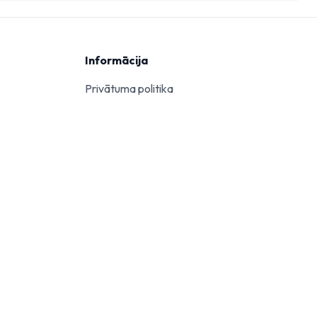
Informācija
Privātuma politika
SIA "Royal Estate"
ošana
Reģ. Nr. 40103491228
+371 26955650
info@1k.lv
SIA "Royal Estate" ir reģistrēts nekustamā īpašuma
darījumu starpnieks saskaņā ar Nekustamā īpašuma
darījumu starpnieku darbības likumu.
EM reģistrs