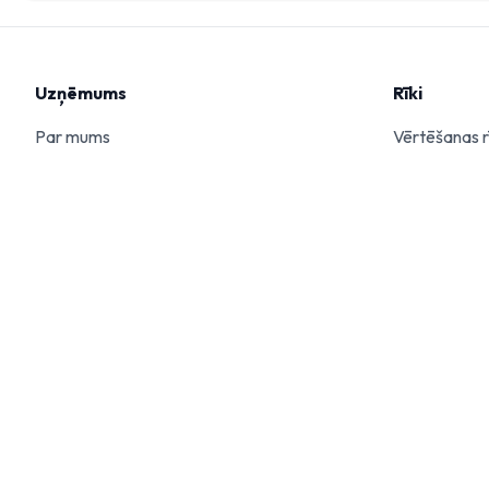
Uzņēmums
Rīki
Par mums
Vērtēšanas r
Pārdošanas process
Bilžu uzlabo
Pieteikt īpašumu
Tirgus datu 