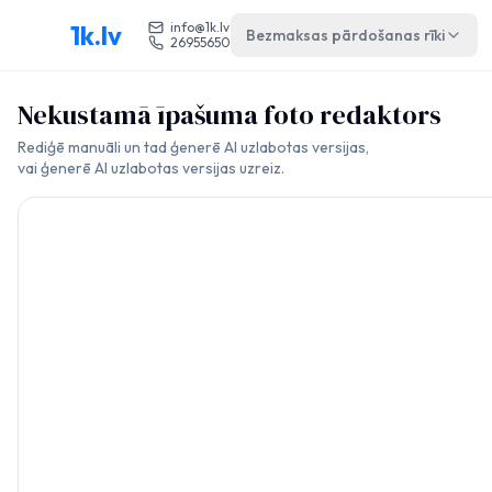
1k.lv
info@1k.lv
Bezmaksas pārdošanas rīki
26955650
Nekustamā īpašuma foto redaktors
Rediģē manuāli un tad ģenerē AI uzlabotas versijas,
vai ģenerē AI uzlabotas versijas uzreiz.