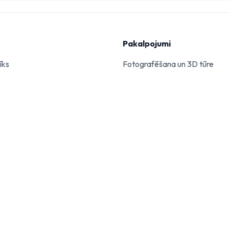
Pakalpojumi
īks
Fotografēšana un 3D tūre
šana ar AI
Vērtētāja novērtējums
pārlūks
Juridisko dokumentu sagatav
Pilna pakalpojuma plāni
1k.lv