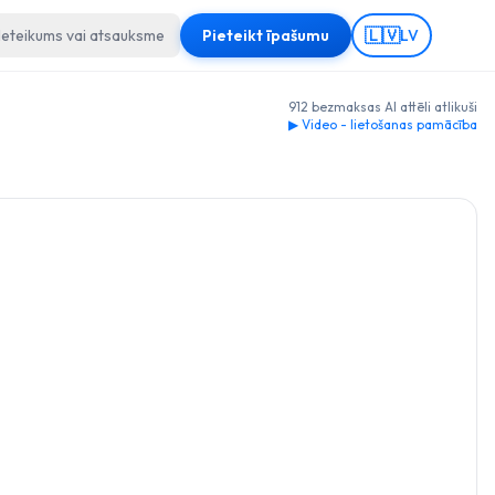
🇱🇻
Ieteikums vai atsauksme
Pieteikt īpašumu
LV
912 bezmaksas AI attēli atlikuši
▶ Video - lietošanas pamācība