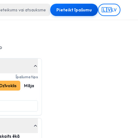
🇱🇻
Ieteikums vai atsauksme
Pieteikt īpašumu
LV
p
Īpašuma tips
Dzīvoklis
Māja
skaits ēkā