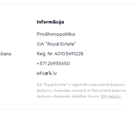
Informācija
Privātuma politika
SIA "Royal Estate"
ošana
Reģ. Nr. 40103491228
+371 26955650
info@1k.lv
SIA "Royal Estate" ir reģistrēts nekustamā īpašuma
darījumu starpnieks saskaņā ar Nekustamā īpašuma
darījumu starpnieku darbības likumu.
EM reģistrs