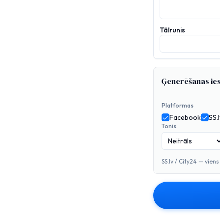
Tālrunis
Ģenerēšanas ies
Platformas
Facebook
SS.l
Tonis
SS.lv / City24 — vien