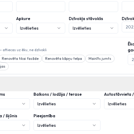
Apkure
Dzīvokļa stāvoklis
Dzīvo
Izvēlieties
Izvēlieties
Ēk
ga
 attiecas uz ēku, ne dzīvokli
Renovēta tikai fasāde
Renovēta kāpņu telpa
Mainīts jumts
ijas
ums
Balkons / lodžija / terase
Autostāvvieta 
Izvēlieties
Izvēlieties
 / šķūnis
Pieejamība
Izvēlieties