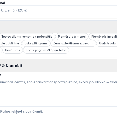
umi
Nepieciešams remonts / potenciāls
Piemērots ģimenei
Piemērots investī
Zaļa apkārtne
Labs plānojums
Zemi uzturēšanas izdevumi
Gaišs/saulai
Privātums
Kopts pagalms/kāpņu telpa
?
&
Kontakti
e