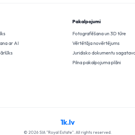
Pakalpojumi
īks
Fotografēšana un 3D tūre
šana ar AI
Vērtētāja novērtējums
pārlūks
Juridisko dokumentu sagatav
Pilna pakalpojuma plāni
1k.lv
©
2026
SIA "Royal Estate". All rights reserved.