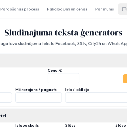
Pārdošanas process
Pakalpojumi un cenas
Par mums
Sludinājuma teksta ģenerators
Sagatavo sludinājuma tekstu Facebook, SS.lv, City24 un WhatsAp
Cena, €
Mikrorajons / pagasts
Iela / lokācija
tri
Istabu skaits
Stāvs
Stāvu 