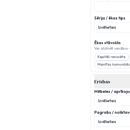
Sērija / ēkas tips
Izvēlieties
Ēkas stāvoklis
Var atzīmēt vairākus —
Kapitāli renovēta
Mainītas komunikāc
Ērtības
Mēbeles / aprīkoj
Izvēlieties
Pagrabs / noliktava
Izvēlieties