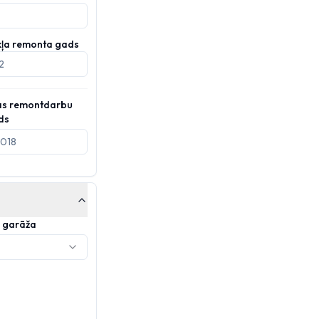
kļa remonta gads
as remontdarbu
ds
/ garāža