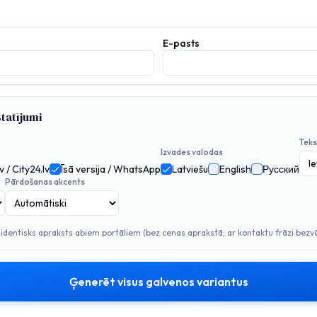
E-pasts
tatījumi
Teks
Izvades valodas
v / City24.lv
Īsā versija / WhatsApp
Latviešu
English
Русский
Pārdošanas akcents
s identisks apraksts abiem portāliem (bez cenas aprakstā; ar kontaktu frāzi bezv
Ģenerēt visus galvenos variantus