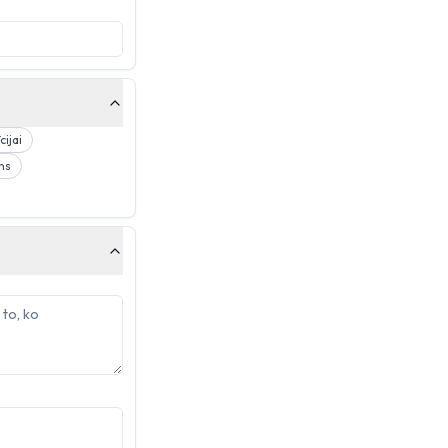
cijai
ns