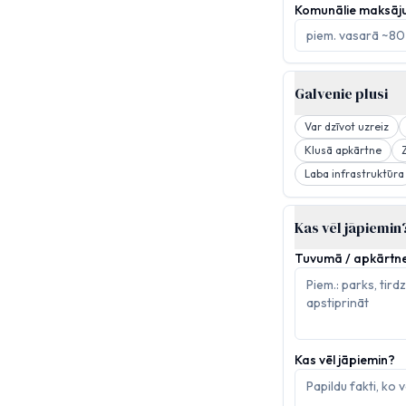
Komunālie maksāj
Galvenie plusi
Var dzīvot uzreiz
Klusā apkārtne
Laba infrastruktūra
Kas vēl jāpiemin
Tuvumā / apkārtn
Kas vēl jāpiemin?