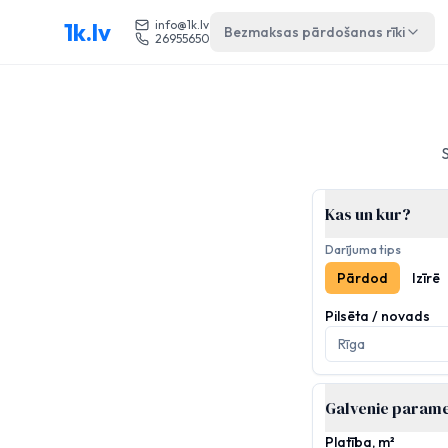
1k.lv
info@1k.lv
Bezmaksas pārdošanas rīki
26955650
Kas un kur?
Darījuma tips
Pārdod
Izīrē
Pilsēta / novads
Galvenie parame
Platība, m²