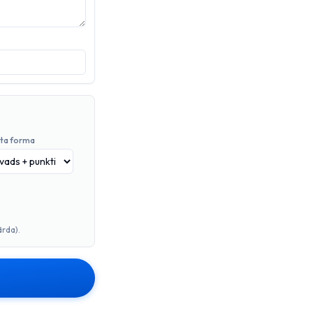
ta forma
ārda).