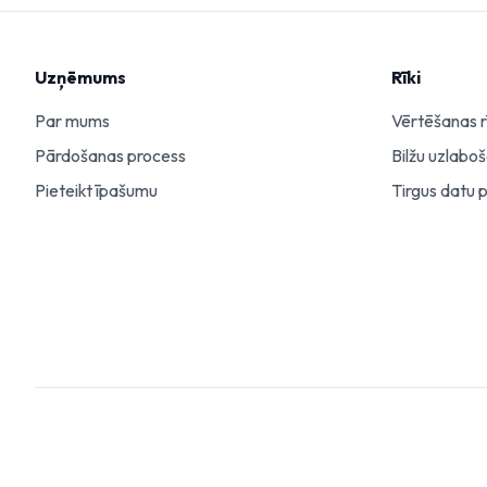
Uzņēmums
Rīki
Par mums
Vērtēšanas r
Pārdošanas process
Bilžu uzlabo
Pieteikt īpašumu
Tirgus datu 